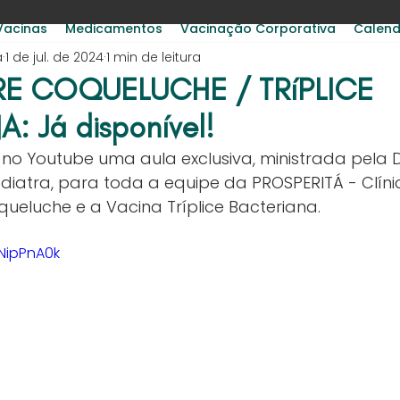
Vacinas
Medicamentos
Vacinação Corporativa
Calend
á
1 de jul. de 2024
1 min de leitura
E COQUELUCHE / TRíPLICE
: Já disponível!
 no Youtube uma aula exclusiva, ministrada pela D
ediatra, para toda a equipe da PROSPERITÁ - Clíni
ueluche e a Vacina Tríplice Bacteriana.
-NipPnA0k