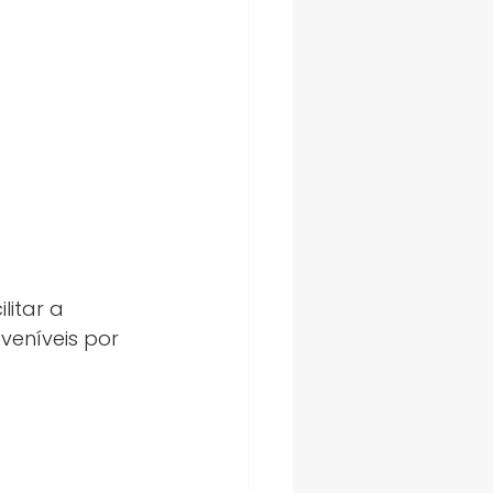
litar a 
eníveis por 