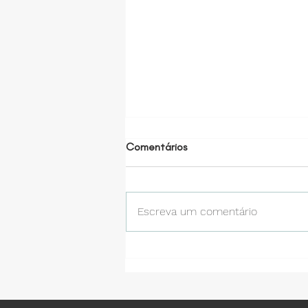
Comentários
Escreva um comentário
AULA SOBRE GRIPE: Já
disponível!