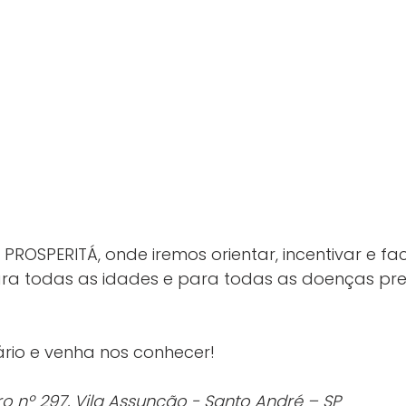
ROSPERITÁ, onde iremos orientar, incentivar e faci
ara todas as idades e para todas as doenças prev
rio e venha nos conhecer!
o nº 297, Vila Assunção - Santo André – SP