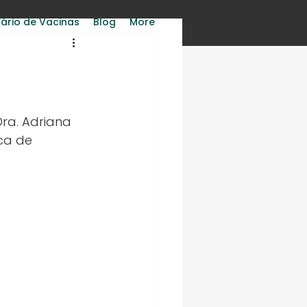
ário de Vacinas
Blog
More
ra. Adriana 
ca de 